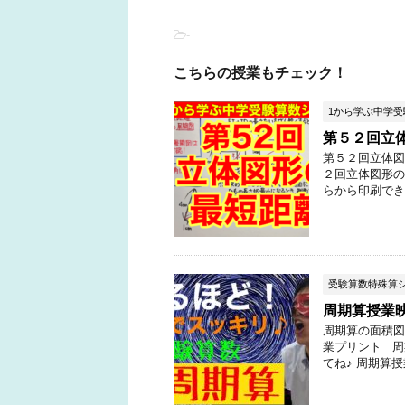
-
こちらの授業もチェック！
1から学ぶ中学
第５２回立
第５２回立体図
２回立体図形の
らから印刷でき
受験算数特殊算
周期算授業
周期算の面積図
業プリント 周
てね♪ 周期算授業