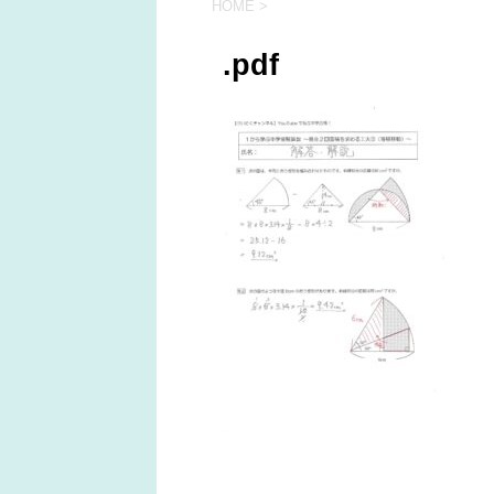
HOME
>
.pdf