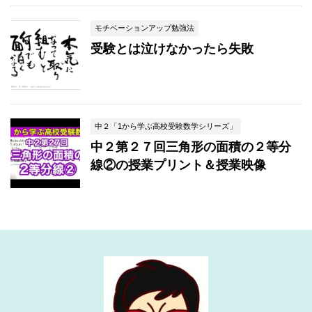
モチベーションアップ勉強法
受験とは泣けなかったら失敗
中２「1から学ぶ高校受験数学シリーズ」
中２第２７回三角形の面積の２等分
線②の授業プリント＆授業映像