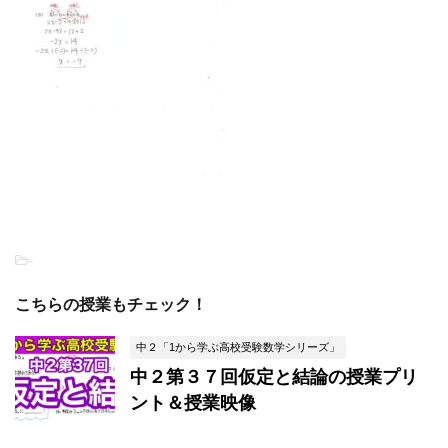
-
こちらの授業もチェック！
中２「1から学ぶ高校受験数学シリーズ」
中２第３７回仮定と結論の授業プリ
ント＆授業映像