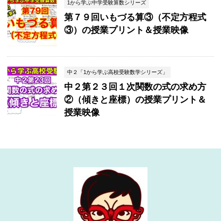
1から学ぶ中学受験算数シリーズ
第７９回いもづる算③（不定方程式
③）の授業プリント＆授業映像
中２「1から学ぶ高校受験数学シリーズ」
中２第２３回１次関数の式の求め方
②（傾きと座標）の授業プリント＆
授業映像