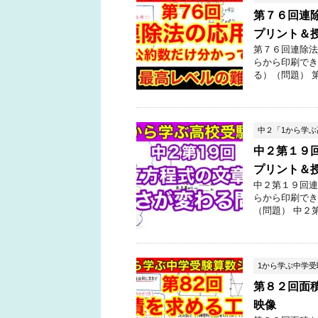
第７６回連
プリント＆
第７６回連除法
らから印刷でき
る）（問題） 
中２「1から学
中２第１９
プリント＆
中２第１９回連
らから印刷でき
（問題） 中２
1から学ぶ中学
第８２回面
映像