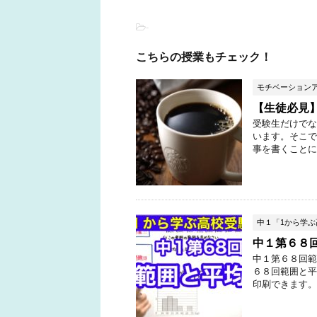
-
こちらの授業もチェック！
モチベーション
【生徒必見
受験生だけでな
います。そこで
事を書くことに
中１「1から学
中１第６８
中１第６８回範
６８回範囲と平
印刷できます。