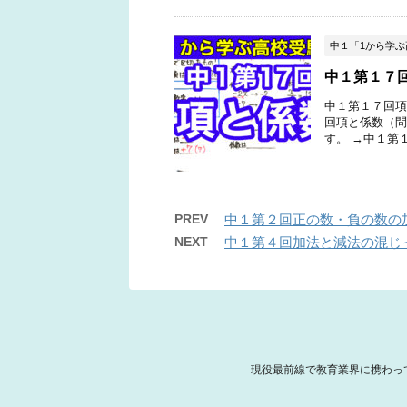
中１「1から学
中１第１７
中１第１７回項
回項と係数（問
す。 →中１第１
PREV
中１第２回正の数・負の数の
NEXT
中１第４回加法と減法の混じ
現役最前線で教育業界に携わっ