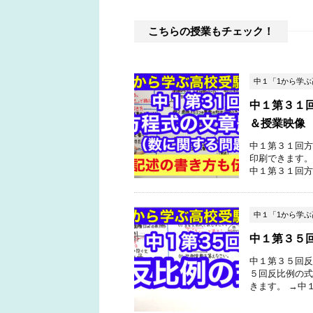
こちらの授業もチェック！
中１「1から学
中１第３１
＆授業映像
中１第３１回方
印刷できます。
中１第３１回方
中１「1から学
中１第３５
中１第３５回反
５回反比例の式
きます。 →中１