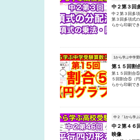
中２第３回
中２第３回多項
第３回多項式の
らから印刷でき
1から学ぶ中学
第１５回割
第１５回割合⑤
５回割合⑤（円
らから印刷でき
中２「1から学
中２第４６
映像