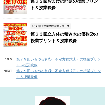
第６２回おまけの問題の授業プリン
ト＆授業映像
1から学ぶ中学受験算数シリーズ
第６３回立方体の積み木の個数②の
授業プリント＆授業映像
PREV
第７９回いもづる算①（不定方程式①）の授業プリン
ト＆授業映像
NEXT
第７９回いもづる算③（不定方程式③）の授業プリン
ト＆授業映像