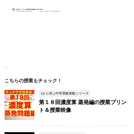
-
こちらの授業もチェック！
1から学ぶ中学受験算数シリーズ
第１８回濃度算 蒸発編の授業プリン
ト＆授業映像