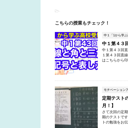
-
こちらの授業もチェック！
中１「1から学
中１第４３
中１第４３回直
１第４３回直線
はこちらから印
モチベーション
定期テスト
月！】
さて次回の定期
期のテストです
トの勉強をお伝