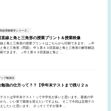
ぶ高校受験数学シリーズ」
回直線と角と三角形の授業プリント＆授業映像
線と角と三角形の授業プリントはこちらから印刷できます。 →中
と角と三角形（問題） 中１第４３回直線と角と三角形の解答解説
刷できます。 →中１第４３回直線と角と ...
アップ勉強法
の勉強の仕方って？？【学年末テストまで残り２ヵ
テストは学年末テスト！って中学生が多いと思います。最後の学
から、いい形で最後を迎えたいですよね。 そこで今回は定期テス
えしたいと思います。 さっそくですが基本 ...