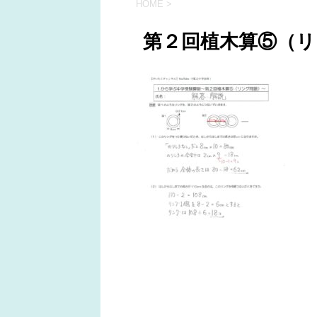
HOME
>
第２回植木算⑤（リ