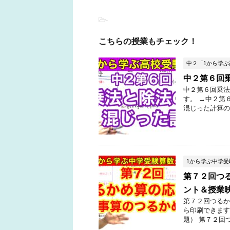
-
こちらの授業もチェック！
中２「1から学
中２第６回
中２第６回乗法
す。 →中２第
混じった計算の
1から学ぶ中学
第７２回つ
ント＆授業
第７２回つるか
ら印刷できます
題） 第７２回