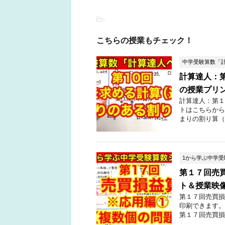
-
こちらの授業もチェック！
中学受験算数「
計算達人：
の授業プリ
計算達人：第１
トはこちらから
まりの割り算（
1から学ぶ中学
第１７回売
ト＆授業映
第１７回売買損
印刷できます。
第１７回売買損