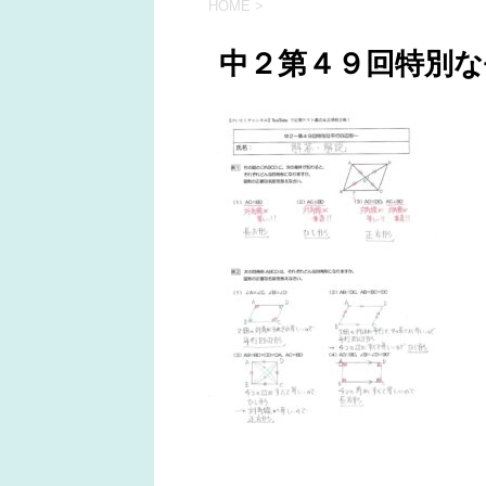
HOME
>
中２第４９回特別な