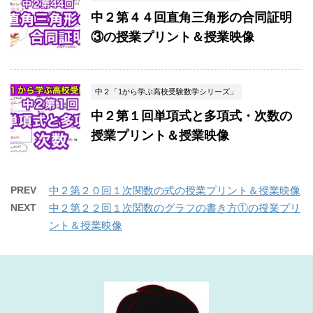
中２第４４回直角三角形の合同証明
③の授業プリント＆授業映像
中２「1から学ぶ高校受験数学シリーズ」
中２第１回単項式と多項式・次数の
授業プリント＆授業映像
PREV
中２第２０回１次関数の式の授業プリント＆授業映像
NEXT
中２第２２回１次関数のグラフの書き方①の授業プリ
ント＆授業映像