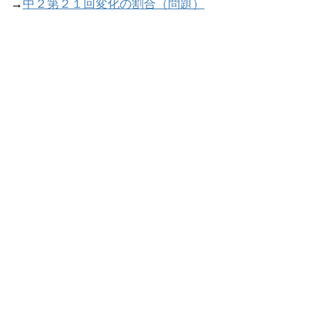
→
中２第２１回変化の割合（問題）