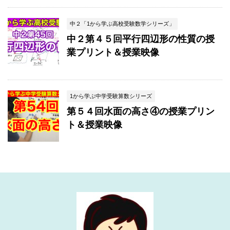
中２「1から学ぶ高校受験数学シリーズ」
中２第４５回平行四辺形の性質の授
業プリント＆授業映像
1から学ぶ中学受験算数シリーズ
第５４回水面の高さ④の授業プリン
ト＆授業映像