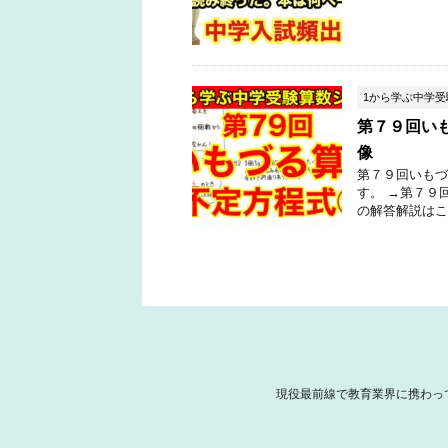
1から学ぶ中学
第７９回い
像
第７９回いもづ
す。 →第７９
の解答解説はこ
現役最前線で教育業界に携わっ