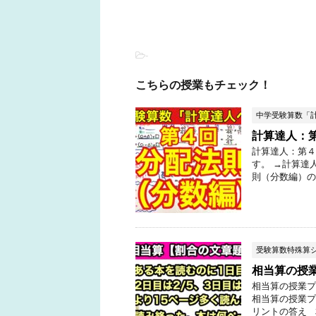
-
こちらの授業もチェック！
中学受験算数「
計算達人：
計算達人：第４
す。 →計算達
則（分数編）の
受験算数特殊算
相当算の授
相当算の授業プ
相当算の授業プ
リントの答え 相