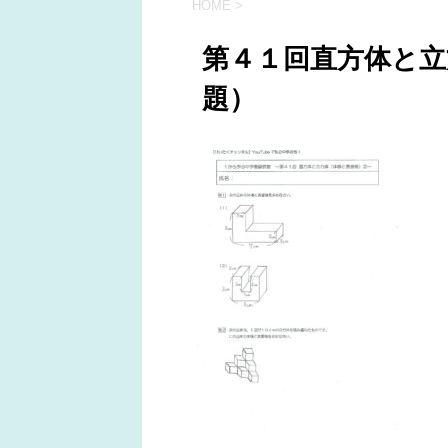
HOME
>
第４１回直方体と立
題）