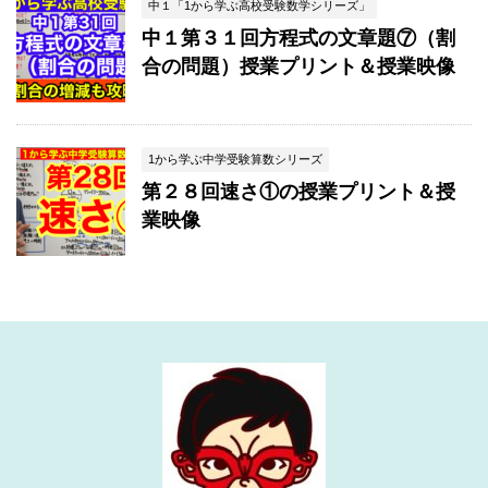
中１「1から学ぶ高校受験数学シリーズ」
中１第３１回方程式の文章題⑦（割
合の問題）授業プリント＆授業映像
1から学ぶ中学受験算数シリーズ
第２８回速さ①の授業プリント＆授
業映像